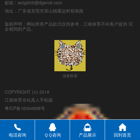
邮箱：
wxtg005@dgendr.com
地址：
广东省东莞市茶山镇粟边村裕南路
版权声明：网站所有产品款式仅供参考，
江南体育
不向客户提供 完
全相同的产品。
业务联系
COPYRIGHT (©) 2018
江南体育全站真人手机版
粤ICP备16064898号
电话咨询
ＱＱ咨询
产品展示
回到首页