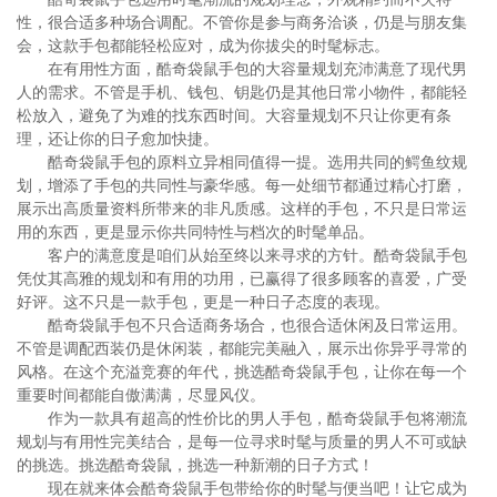
性，很合适多种场合调配。不管你是参与商务洽谈，仍是与朋友集
会，这款手包都能轻松应对，成为你拔尖的时髦标志。
在有用性方面，酷奇袋鼠手包的大容量规划充沛满意了现代男
人的需求。不管是手机、钱包、钥匙仍是其他日常小物件，都能轻
松放入，避免了为难的找东西时间。大容量规划不只让你更有条
理，还让你的日子愈加快捷。
酷奇袋鼠手包的原料立异相同值得一提。选用共同的鳄鱼纹规
划，增添了手包的共同性与豪华感。每一处细节都通过精心打磨，
展示出高质量资料所带来的非凡质感。这样的手包，不只是日常运
用的东西，更是显示你共同特性与档次的时髦单品。
客户的满意度是咱们从始至终以来寻求的方针。酷奇袋鼠手包
凭仗其高雅的规划和有用的功用，已赢得了很多顾客的喜爱，广受
好评。这不只是一款手包，更是一种日子态度的表现。
酷奇袋鼠手包不只合适商务场合，也很合适休闲及日常运用。
不管是调配西装仍是休闲装，都能完美融入，展示出你异乎寻常的
风格。在这个充溢竞赛的年代，挑选酷奇袋鼠手包，让你在每一个
重要时间都能自傲满满，尽显风仪。
作为一款具有超高的性价比的男人手包，酷奇袋鼠手包将潮流
规划与有用性完美结合，是每一位寻求时髦与质量的男人不可或缺
的挑选。挑选酷奇袋鼠，挑选一种新潮的日子方式！
现在就来体会酷奇袋鼠手包带给你的时髦与便当吧！让它成为