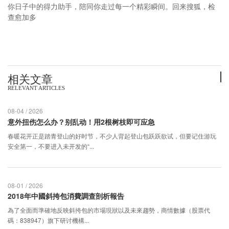
你日子中的得力助手，陪同你走过每一个精彩瞬间。回来搜狐，检
查愈加多
相关文章
RELEVANT ARTICLES
08-04 / 2026
意外扭伤怎么办？别乱动！用2根树枝即可应急
春暖花开正是踏青登山的好时节，不少人背起登山包跃跃欲试，但要记住游玩
安全第一，不要进入未开发的“...
08-01 / 2026
2018年中國斜挎包消費調查剖析報告
為了全面而準確地反映斜挎包的市場現狀以及未來趨勢，商情數據（股票代
碼：838947）旗下研讨機構...