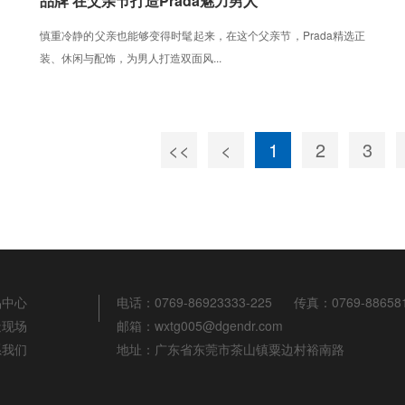
品牌 在父亲节打造Prada魅力男人
慎重冷静的父亲也能够变得时髦起来，在这个父亲节，Prada精选正
装、休闲与配饰，为男人打造双面风...
<<
<
1
2
3
品中心
电话：
0769-86923333-225
传真：
0769-88658
造现场
邮箱：
wxtg005@dgendr.com
系我们
地址：
广东省东莞市茶山镇粟边村裕南路