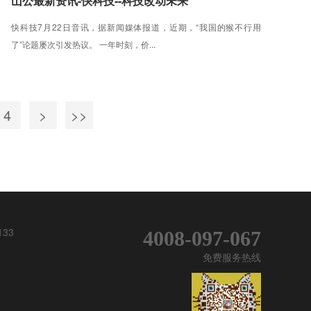
山公最新资讯-快科技--科技改动未来
快科技7月22日音讯，据新闻媒体报道，近期，“我国的猴不行用
了”论题屡次引发热议。 一年时刻，价...
4
>
>>
133
4008-097-067
免费服务热线