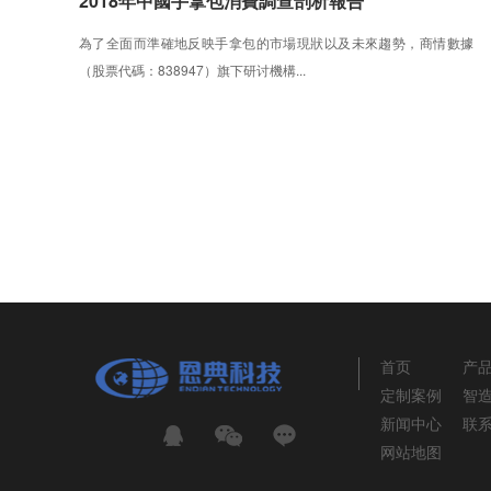
2018年中國手拿包消費調查剖析報告
為了全面而準確地反映手拿包的市場現狀以及未來趨勢，商情數據
（股票代碼：838947）旗下研讨機構...
首页
产
定制案例
智
新闻中心
联
网站地图