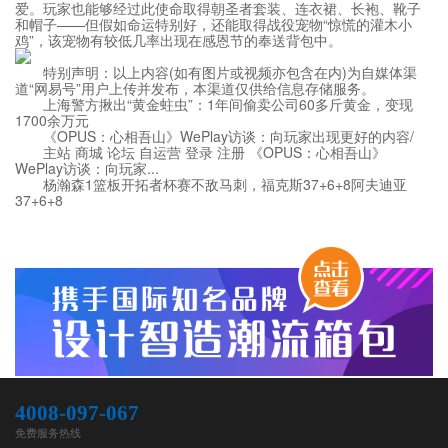
爱。玩家也能够经过此使命取得朝圣者套装、连衣裙、长袍、靴子
和帽子——但假如命运特别好，还能取得战役宠物“惊慌的灌木小
鸡”，该宠物有较低几率出现在感恩节的奉送背包中。
特别声明：以上内容(如有图片或视频亦包含在内)为自媒体渠
道“网易号”用户上传并发布，本渠道仅供给信息存储服务。
上海警方揪出“黄金蛀虫”：1年间偷卖公司60多斤黄金，变现
1700余万元
《OPUS：心相吾山》WePlay访谈：向玩家出现更好的内容/
主站 商城 论坛 自运营 登录 注册 《OPUS：心相吾山》
WePlay访谈：向玩家...
杨瀚森1篮板开拓者杯赛不敌马刺，福克斯37+6+8阿夫迪亚
37+6+8
4008-097-067
免费服务热线