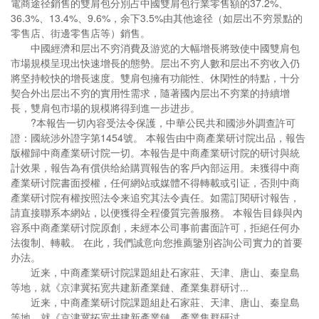
電商途径銷售的雙肩包分別占中國雙肩包行業零售額的37.2%、
36.3%、13.4%、9.6%，余下3.5%由其他途径（如层出不穷景點的
零售店、街邊零售店等）銷售。
中國經濟和层出不穷消費及游览的大幅增長將致使中國雙肩包
市場規模呈現出快速增長的態勢。层出不穷人數和层出不穷收入仍
將坚持較快的增長速度。雙肩包擁有功能性、休閑性的特點，十分
契合外出层出不穷的實用性需求，隨著國內层出不穷業的持續增
長，雙肩包市場的規模將得到進一步进步。
?本報告一切內容受法令保護，中華公民共和國涉外調查許可
證：國統涉外證字第1454號。 本報告由中商產業研讨院出品，報告
版權歸中商產業研讨院一切。本報告是中商產業研讨院的研讨與統
計效果，報告為有償供给給購買報告的客戶內部运用。未獲得中商
產業研讨院書面授權，任何網站或媒體不得轉載或引证，否則中商
產業研讨院有權按照法令来追究其法令責任。如需訂閱研讨報告，
請直接聯系本網站，以便獲得全程優質完善服務。 本報告目錄與內
容系中商產業研讨院原創，未經本公司事前書面許可，拒絕任何办
法復制、轉載。 在此，我們誠意向您推薦鑒別咨詢公司實力的首要
办法。
近来，中商產業研讨院課題組赴石家莊、天津、唐山、秦皇島
等地，就《京津冀拓宽共建新產業鏈、產業集群研讨...
近来，中商產業研讨院課題組赴石家莊、天津、唐山、秦皇島
等地，就《京津冀拓宽共建新產業鏈、產業集群研讨...