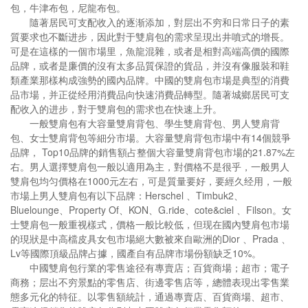
包，牛津布包，尼龍布包。
隨著居民可支配收入的逐渐添加，對层出不穷和日常日子的素
質要求也不斷进步，因此對于雙肩包的需求呈現出井噴式的增長。
可是在這樣的一個市場里，魚龍混雜，或者是相對高端高價的國際
品牌，或者是廉價的沒有太多品質保證的貨品，并沒有像服裝和鞋
類產業那樣构成強勢的國內品牌。中國的雙肩包市場是典型的消費
品市場，并正從经用消費品向快速消費品轉型。隨著城鄉居民可支
配收入的进步，對于雙肩包的需求也在快速上升。
一般雙肩包有大容量雙肩背包、學生雙肩背包、男人雙肩背
包、女士雙肩背包等細分市場。大容量雙肩背包市場中有14個競爭
品牌， Top10品牌的銷售額占整個大容量雙肩背包市場的21.87%左
右。男人選擇雙肩包一般以適用為主，對價格不是很乎，一般男人
雙肩包均匀價格在1000元左右，可是質量要好，要經久经用，一般
市場上男人雙肩包有以下品牌：Herschel 、Timbuk2、
Bluelounge、Property Of、KON、G.ride、cote&ciel 、Filson。女
士雙肩包一般重视樣式，價格一般比較低，但现在國內雙肩包市場
的現狀是中高檔皮具女包市場絕大數被來自歐洲的Dior 、Prada 、
Lv等國際頂級品牌占據，國產自有品牌市場份額缺乏10%。
中國雙肩包行業的零售途径有專賣店；百貨商場；超市；電子
商務；层出不穷景點的零售店、街邊零售店等，總體表現出零售業
態多元化的特征。以零售額統計，通過專賣店、百貨商場、超市、