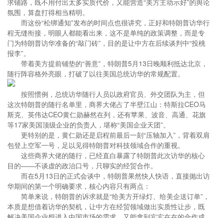
求铺路，既不用付出太多实质代价，又能营造“美方主动示好”的舆论
氛围，算盘打得相当精明。
而这份“松绑通知”发布的时间点也很讲究，正好和特朗普访华行
程无缝衔接，明眼人都能看出来，这不是单纯的政策调整，而是专
门为特朗普访华准备的“敲门砖”，目的是让中方在后续谈判中“投桃
报李”。
带着美方提前铺垫的“善意”，特朗普5月13日晚顺利抵达北京，
随行阵容格外亮眼，打破了以往美国总统访华的常规配置。
按照惯例，总统访华随行人员以政府官员、外交团队为主，但
这次特朗普的随行名单里，商界大佬占了半壁江山：特斯拉CEO马
斯克、英伟达CEO黄仁勋赫然在列，还有苹果、波音、高通、花旗
等17家美国顶级企业的负责人，堪称“美国企业天团”。
更特别的是，黄仁勋还是启程前最后一刻“压轴加入”，背着双肩
包登上空军一号，足以见得特朗普对科技领域合作的重视。
这些商界大佬的随行，已经直白暴露了特朗普此次访华的核心
目的——不谈虚的政治口号，只聊实的经贸合作。
而在5月13日的正式会谈中，特朗普果然快人快语，直接抛出访
华期间的第一个明确要求，核心内容只有两点：
简单来说，特朗普的诉求就是“给美方开绿灯、给美企送订单”，
本质是想借着访华的契机，让中方在经贸领域做出实质性让步，既
解决美国企业想进入中国市场的需求，又能拿到实实在在的合作成