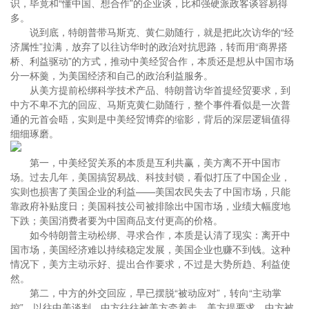
识，毕竟和“懂中国、想合作”的企业谈，比和强硬派政客谈容易得
多。
说到底，特朗普带马斯克、黄仁勋随行，就是把此次访华的“经
济属性”拉满，放弃了以往访华时的政治对抗思路，转而用“商界搭
桥、利益驱动”的方式，推动中美经贸合作，本质还是想从中国市场
分一杯羹，为美国经济和自己的政治利益服务。
从美方提前松绑科学技术产品、特朗普访华首提经贸要求，到
中方不卑不亢的回应、马斯克黄仁勋随行，整个事件看似是一次普
通的元首会晤，实则是中美经贸博弈的缩影，背后的深层逻辑值得
细细琢磨。
第一，中美经贸关系的本质是互利共赢，美方离不开中国市
场。过去几年，美国搞贸易战、科技封锁，看似打压了中国企业，
实则也损害了美国企业的利益——美国农民失去了中国市场，只能
靠政府补贴度日；美国科技公司被排除出中国市场，业绩大幅度地
下跌；美国消费者要为中国商品支付更高的价格。
如今特朗普主动松绑、寻求合作，本质是认清了现实：离开中
国市场，美国经济难以持续稳定发展，美国企业也赚不到钱。这种
情况下，美方主动示好、提出合作要求，不过是大势所趋、利益使
然。
第二，中方的外交回应，早已摆脱“被动应对”，转向“主动掌
控”。以往中美谈判，中方往往被美方牵着走，美方提要求、中方被