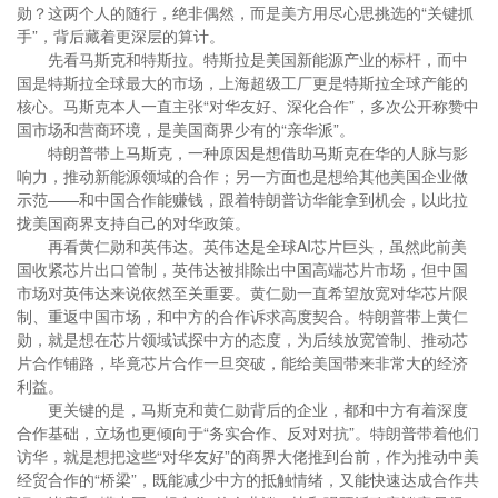
勋？这两个人的随行，绝非偶然，而是美方用尽心思挑选的“关键抓
手”，背后藏着更深层的算计。
先看马斯克和特斯拉。特斯拉是美国新能源产业的标杆，而中
国是特斯拉全球最大的市场，上海超级工厂更是特斯拉全球产能的
核心。马斯克本人一直主张“对华友好、深化合作”，多次公开称赞中
国市场和营商环境，是美国商界少有的“亲华派”。
特朗普带上马斯克，一种原因是想借助马斯克在华的人脉与影
响力，推动新能源领域的合作；另一方面也是想给其他美国企业做
示范——和中国合作能赚钱，跟着特朗普访华能拿到机会，以此拉
拢美国商界支持自己的对华政策。
再看黄仁勋和英伟达。英伟达是全球AI芯片巨头，虽然此前美
国收紧芯片出口管制，英伟达被排除出中国高端芯片市场，但中国
市场对英伟达来说依然至关重要。黄仁勋一直希望放宽对华芯片限
制、重返中国市场，和中方的合作诉求高度契合。特朗普带上黄仁
勋，就是想在芯片领域试探中方的态度，为后续放宽管制、推动芯
片合作铺路，毕竟芯片合作一旦突破，能给美国带来非常大的经济
利益。
更关键的是，马斯克和黄仁勋背后的企业，都和中方有着深度
合作基础，立场也更倾向于“务实合作、反对对抗”。特朗普带着他们
访华，就是想把这些“对华友好”的商界大佬推到台前，作为推动中美
经贸合作的“桥梁”，既能减少中方的抵触情绪，又能快速达成合作共