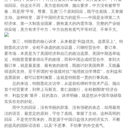
动回应。但这次不同，美方提前松绑、抛出要求，中方没有被带节
奏，而是用“平等、尊重、互惠”三个原则回应，既守住底线，又掌握
主动。这种转变，源于中国经济实力的提升——中国是全球第二大
经济体、第一大制造业国家，拥有庞大的内需市场、完整的产业链
供应链，美方有求于中方，中方自然有底气平等对话、不卑不亢。
第三，特朗普的核心诉求，从来都是“利益优先、选票至上”。特
朗普此次访华，全程不谈虚的政治议题，只聊经贸合作、要订单、
要市场，本质是为了美国经济和自己的政治选票。美国中期选举临
近，特朗普需要拿得出手的政绩，而和中国达成经贸合作、拿到大
额订单，就是最直接、最有效的政绩，既能讨好美国商界，又能赢
得选民支持。至于所谓的“价值观对抗”“地理政治学博弈”，在利益和
选票面前，都可以暂时搁置，这就是特朗普一贯的行事风格。
总的来说，特朗普此次访华，从提前松绑科学技术产品、抛出
首个经贸要求，到带上马斯克、黄仁勋随行，全程都围绕“经济合
作、利益交换”展开，目的直白、诉求明确，就是想从中国市场获取
实实在在的好处。
而中方的回应，没有华丽的辞藻、没有强硬的表态，却用最简
洁的语言、最坚定的原则，守住了底线、掌握了主动。这种高明的
回应，不是凭空而来的，而是源于中国日益强大的经济实力、不断
的提高的国际话语权，以及“不惹事、不怕事”的外交底气。