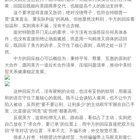
果，回国后既能向美国商界交代，也能提高个人的政治支持率。
这个要求提得直接又急切，绝对没绕弯子，也符合特朗普一
贯“直来直去、重实际利益”的风格。但他显然没料到，中方的回应看
似温和，实则滴水不漏，没有半点含糊。
面对特朗普开门见山的要求，中方没有当场答应任何具体条
件，也没有直接拒绝让场面尴尬，而是用一句精准又得体的话回
应，既回应了美方的诉求，又守住了核心原则，高明之处一目了
然。
中方的回应核心可以概括为：秉持平等、尊重、互惠的原则扩
大合作，愿同美方一道拉长合作清单、压缩问题清单，推动中美经
贸关系健康稳定发展。
这种回应方式，没有硬刚的尖锐，也没有妥协的软弱，用最温
和的语言守住了最核心的底线。既不让会谈陷入僵局，也不让中方
陷入被动，反而把“要不要让利、让利多少”的主动权牢牢握在自己手
里，比直接说“同意”或“拒绝”都要高明。
反观美方，提前松绑无人机、路由器，看似占了主动，实则把
自己放在了“求合作、要订单”的位置上，而中方的回应直接把双方拉
回“平等对话”的位置，不卑不亢、不偏不倚，外交智慧尽显。
很多人好奇，特朗普访华谈经贸，为何偏偏带上马斯克和黄仁