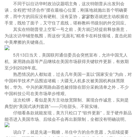
不同于以往访华时政治议题唱主角，这次特朗普从出发到会
谈，全程把“经济合作”摆在最核心位置，刚落地就抛出首个明确要
求，而中方的回应没有硬刚、没有妥协，寥寥数语就把主动权握在
手里，既给了面子，又守住了底线，堪称教科书级别的外交回应。
其实在特朗普登上空军一号之前，美方就已经提前释放善意，
为这次访华铺垫氛围，而这份“见面礼”精准卡在科技领域，直击此前
中美摩擦的关键痛点。
5月13日当天，美国联邦通信委员会突然宣布，允许中国无人
机、家用路由器等产品继续在美国市场获得关键软件更新，有效期
至少到2028年底。
熟悉情况的人都知道，过去几年美国一直以“国家安全”为由，对
中国科学技术产品围追堵截：大疆无人机多次被美国机构抹黑限
制，华为、中兴的家用路由器也被排除在部分采购清单之外，不少
中国科技公司在美市场举步维艰。
这次松绑，看似是美方主动放宽限制、展现合作诚意，实则是
典型的“美国式谈判套路”——只给甜头、不留实锤。
仔细看条款就能发现，美方只松口了“软件更新”，至于硬件新品
能否进入美国市场、后续会不会再出新限制，全都没有明确说明。
说白了，就是先递一颗糖，吊住中方的合作意愿，为后续提要