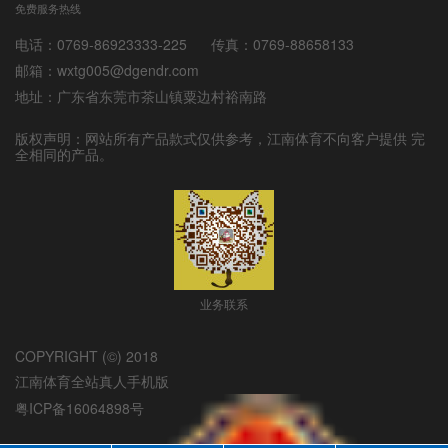
免费服务热线
电话：
0769-86923333-225
传真：
0769-88658133
邮箱：
wxtg005@dgendr.com
地址：
广东省东莞市茶山镇粟边村裕南路
版权声明：网站所有产品款式仅供参考，
江南体育
不向客户提供 完
全相同的产品。
业务联系
COPYRIGHT (©) 2018
江南体育全站真人手机版
粤ICP备16064898号