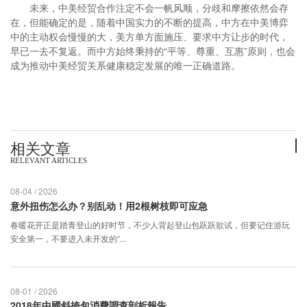
未来，中美经贸合作注定不会一帆风顺，分歧和摩擦依然会存
在，但能确定的是，随着中国实力的不断的提高，中方在中美博弈
中的主动权会慢慢的大，美方单方面施压、要求中方让步的时代，
早已一去不复返。而中方始终秉持的“平等、尊重、互惠”原则，也会
成为推动中美经贸关系健康稳定发展的唯一正确道路。
相关文章
RELEVANT ARTICLES
08-04 / 2026
意外扭伤怎么办？别乱动！用2根树枝即可应急
春暖花开正是踏青登山的好时节，不少人背起登山包跃跃欲试，但要记住游玩
安全第一，不要进入未开发的“...
08-01 / 2026
2018年中國斜挎包消費調查剖析報告