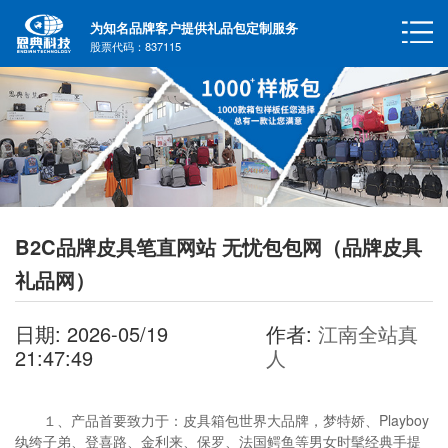
为知名品牌客户提供礼品包定制服务
股票代码：837115
B2C品牌皮具笔直网站 无忧包包网（品牌皮具
礼品网）
日期: 2026-05/19
作者:
江南全站真
21:47:49
人
１、产品首要致力于：皮具箱包世界大品牌，梦特娇、Playboy
纨绔子弟、登喜路、金利来、保罗、法国鳄鱼等男女时髦经典手提