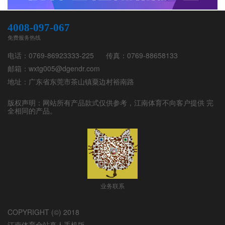
4008-097-067
免费服务热线
电话：
0769-86923333-225
传真：
0769-88658133
邮箱：
wxtg005@dgendr.com
地址：
广东省东莞市茶山镇粟边村裕南路
版权声明：网站所有产品款式仅供参考，
江南体育
不向客户提供 完
全相同的产品。
业务联系
COPYRIGHT (©) 2018
江南体育全站真人手机版