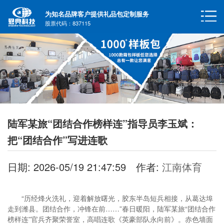
为知名品牌客户提供礼品包定制服务
股票代码：837115
陆军某旅“团结合作榜样连”指导员李玉斌：
把“团结合作”写进连歌
日期: 2026-05/19 21:47:59
作者:
江南体育
“历经烽火洗礼，迎着解放曙光，胶东半岛短兵相接，从葛达埠
走到潍县。团结合作，冲锋在前……”春日暖阳，陆军某旅“团结合作
榜样连”官兵齐聚荣誉室，高唱连歌《英豪部队永向前》。赤色墙面