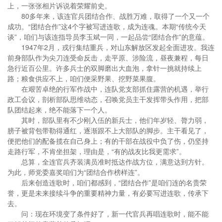
上，一张张相片诉说着荣耀前史。
80多年来，该连官兵团结合作、战胜万难，取得了一个又一个
成功。“团结合作”这4个字被写进连歌，成为连魂。本期“传统今天
谈”，咱们与该连指导员李玉斌一同，一起品尝“团结合作”的意蕴。
1947年2月，戎行集结重兵，对山东解放区发起全面进攻。我连
前身部队作为尖刀连受命反击，走平原、涉险流，昼夜兼程，每日
急行近百公里。许多兵士的双脚磨出大血泡，拿针一挑就持续上
路；粮食供应不上，咱们便采野果、挖野菜果腹。
在艰苦卓绝的行军作战中，连队党支部抓住露营的机遇，举行
政工会议，剖析部队思维动态，召唤党员主干发挥带头作用，把部
队团结起来，绝不能落下一个人。
其时，部队里有不少刚入伍的新兵士，他们年岁轻、膂力弱，
膀子被背包带勒得通红，逐渐跟不上大部队的脚步。主干看见了，
便把他们的配备揽在自己身上；有的干部在战役中负了伤，仍坚持
走路行军，不肯坐担架，理由是，“有的战友比我更需求”。
总算，全连官兵齐装满员准时抵达作战方位，满意达到方针。
为此，师党委嘉奖咱们为“团结合作榜样连”。
后来创造连歌时，咱们都感到，“团结合作”是咱们连的名贵荣
誉，更是未来接续斗争的重要精神力量，有必要写进连歌，传承下
去。
问：现在环境变了条件好了，新一代官兵再唱连歌时，能不能