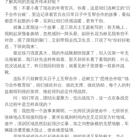
了解其间的意蕴并传承好呢？
答：不要小看了现在的年青官兵。你看，这是咱们连树立的“日
子合作台账”，里边记录着官兵在日常日子中互帮合作的故事，看似
都是不起眼的小事，实则让咱们倍感温暖，更有干劲。
就像上星期这一个故事，是三班兵士王庭彬写的：前天晚上，
我刚起床预备换哨，忽然感到一阵头晕。副班长花为林见我有些不
对劲，摸了摸我的脑门，立刻带我去找卫生员，只说了句“你好好歇
息，下班岗我来”。
最近练习强度真大，我的作战靴都快报废了，但入伍第一年无
法领被装，我只好先这样将就着。那天孙班长看了看我的鞋，什么
也没说就走了。昨日我回到宿舍，就看见柜子里摆着一双新作战
靴。
连队不只鼓舞官兵日子上互帮合作，还树立了“思维合作组”“练
习合作教育组”，咱们彼此补台、彼此支撑、彼此协助，每个人的利
益都得到很好发挥、矮处得到必定作用战胜。
问：咱们常说，团结出凝聚力，也出战役力，这一点在备战交
兵过程中是怎样表现的？
答：我想用一个故事来阐明。一次跨区演训使命中，七班班长
张林地点车组接到指令，要求在规则时间内交叉迂回至方针地域。
途中，演训区域忽然刮起强沙尘暴，加之沟壑纵横的戈壁地貌，车
辆跋涉遭受极大阻止，使命难度猛增。
原地等候或许会引起使命失利，持续前进又风险极大，怎么