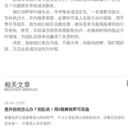
办？问题摆在车组成员眼前。
他们当即举行碰头会，寻求每名成员定见。一名观察员提出，
车外风沙大，车内视界受限，必要时可派人在前方步行探路，用手
势引导战车。因为咱们相互信赖支撑，都乐意承当最风险艰苦的引
导使命。终究，车组成员依照布置默契合作，在规则时间内抵达方
针地域，为连队后续举动赢得了名贵时间。
试想，假如咱们各自为战、不顾大局，你敲你的锣、我打我的
鼓，又怎会是成功达到方针呢。
相关文章
RELEVANT ARTICLES
08-04 / 2026
意外扭伤怎么办？别乱动！用2根树枝即可应急
春暖花开正是踏青登山的好时节，不少人背起登山包跃跃欲试，但要记住游玩
安全第一，不要进入未开发的“...